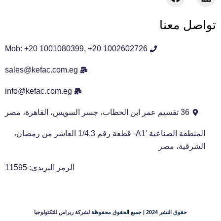
a
i
c
n
تواصل معنا
e
k
b
e
o
d
Mob: +20 1001080399, +20 1002602726
o
i
k
n
sales@kefac.com.eg
info@kefac.com.eg
36 تقسيم عمر ابن الخطاب، جسر السويس، القاهرة، مصر
المنطقة الصناعية 'A1- قطعة رقم 1/4,3 العاشر من رمضان،
الشرقية، مصر
الرمز البريدى: 11595
حقوق النشر 2024 | جميع الحقوق محفوظة
لشركة ريراس للتكنولوجيا